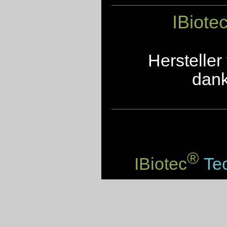
IBiote
Herstelle
dank
®
IBiotec
Tec