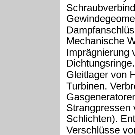
Schraubverbindu
Gewindegeomet
Dampfanschlüs
Mechanische We
Imprägnierung 
Dichtungsringe.
Gleitlager von 
Turbinen. Verb
Gasgeneratoren.
Strangpressen 
Schlichten). E
Verschlüsse von