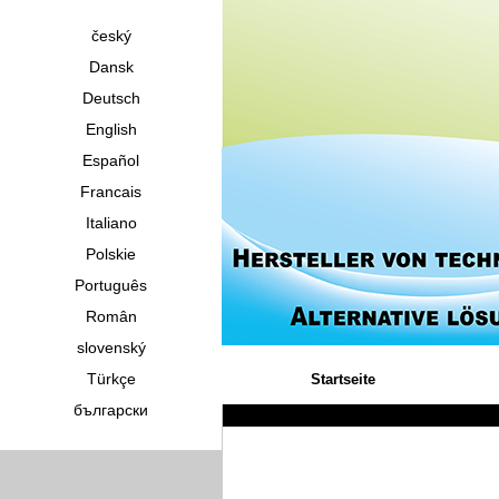
český
Dansk
Deutsch
English
Español
Francais
Italiano
Polskie
Português
Român
slovenský
Türkçe
Startseite
български