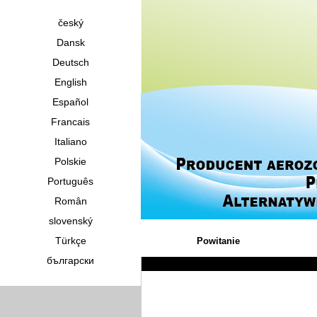
český
Dansk
Deutsch
English
Español
Francais
Italiano
Polskie
Português
Român
slovenský
Türkçe
Powitanie
български