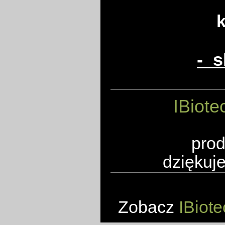
k
- s
IBiote
prod
dziękuje
Zobacz
IBiote