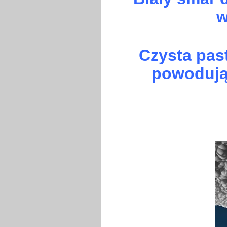
w
Czysta pas
powodując