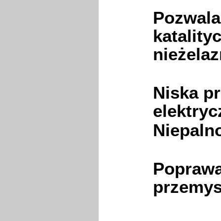
Pozwala
katality
nieżela
Niska p
elektryc
Niepaln
Poprawa
przemys