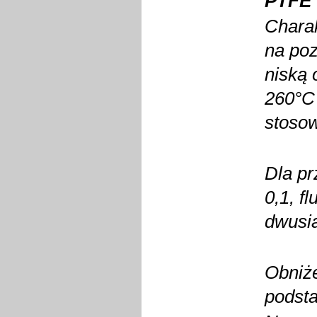
PTFE
Charak
na poz
niską 
260°C 
stosow
Dla pr
0,1, f
dwusi
Obniże
podst