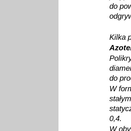
do pow
odgryw
Kilka 
Azote
Polikr
diamen
do pro
W form
stałym
statyc
0,4.
W oby