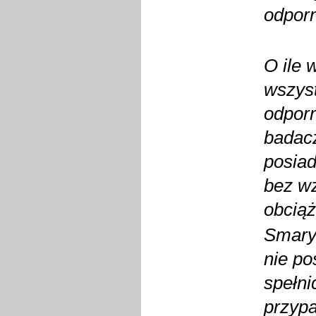
odporn
O ile
wszys
odporn
badacz
posiad
bez wz
obciąż
Smary 
nie po
spełni
przypa