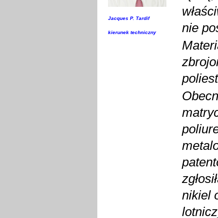
właści
Jacques P. Tardif
nie po
kierunek techniczny
Materi
zbrojo
polies
Obecni
matryc
poliur
metal
patent
zgłosi
nikiel
lotnic