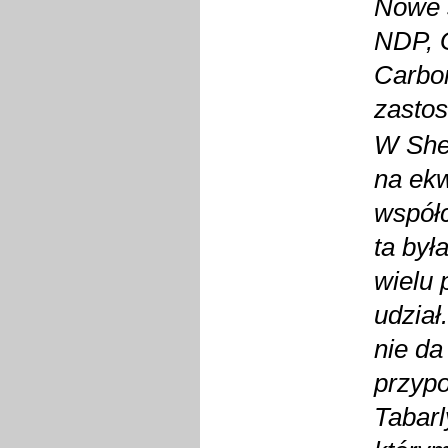
Nowe s
NDP, G
Carbo
zasto
W She
na ekw
współc
ta był
wielu 
udział
nie da
przypo
Tabarl