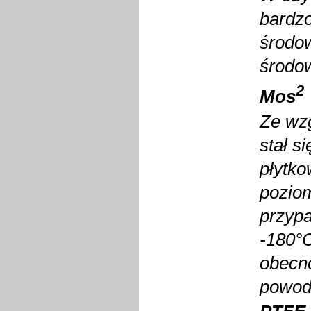
bardzo
środow
środow
2
Mos
Ze wzg
stał s
płytko
poziom
przyp
-180°C
obecno
powod