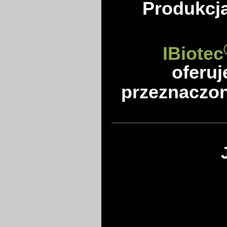
Produkcja
IBiotec
oferuj
przeznaczon