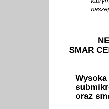
którym
naszej
N
SMAR CE
Wysoka 
submikr
oraz sm