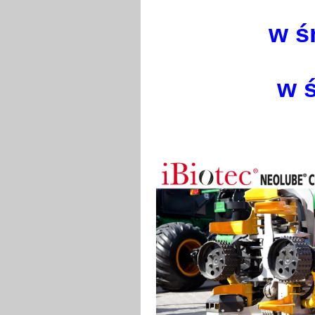
w ś
w 