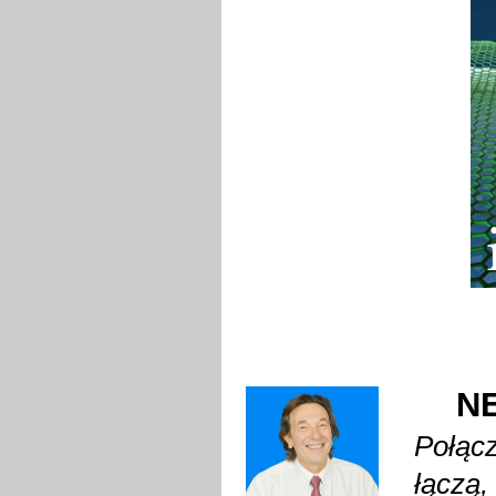
N
Połącz
łączą,