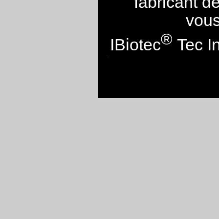
fabricant d
vous
®
IBiotec
Tec In