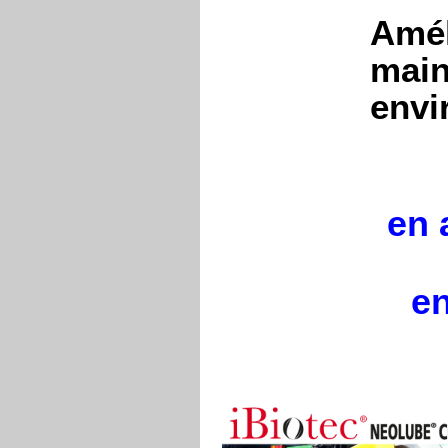
Amél
main
envi
en 
e