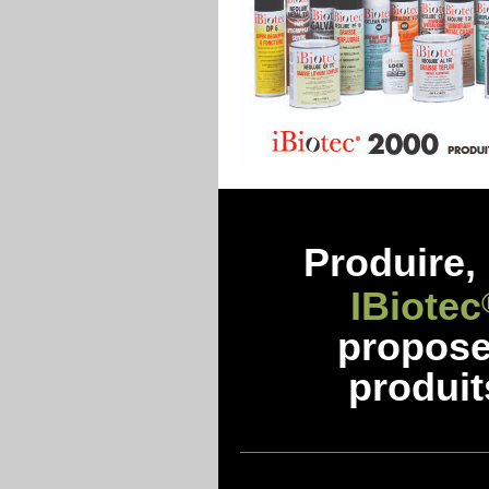
Produire, 
IBiotec
propos
produit