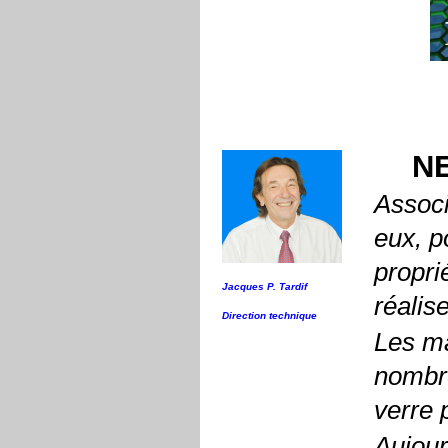
N
Associ
eux, p
propri
Jacques P. Tardif
réalis
Direction technique
Les ma
nombre
verre 
Aujour