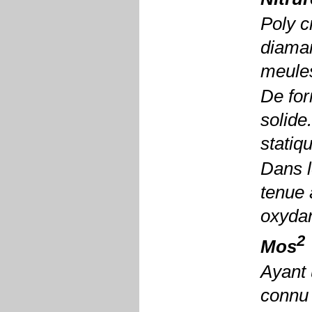
Poly c
diaman
meules
De for
solide
statiq
Dans l
tenue 
oxydan
2
Mos
Ayant 
connu 