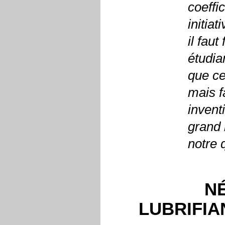
coeffi
initiat
il fau
étudia
que ce
mais f
invent
grand 
notre 
N
LUBRIFI