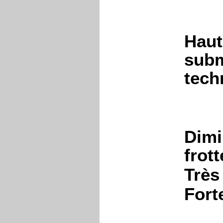
Haut
subm
tech
Dimi
frot
Très
Forte