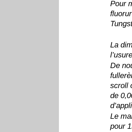
Pour m
fluoru
Tungs
La dim
l’usur
De nou
fuller
scrol
de 0,0
d’appl
Le mar
pour 1