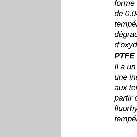
forme 
de 0.0
tempér
dégrad
d’oxyd
PTFE
Il a u
une in
aux te
partir
fluorh
tempé