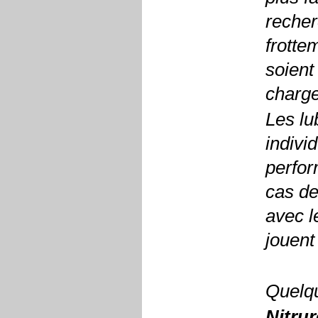
recher
frotte
soient
charge
Les lu
indivi
perfor
cas de 
avec l
jouent
Quelq
Nitrur