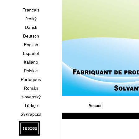
Francais
český
Dansk
Deutsch
English
Español
Italiano
Polskie
Português
Român
slovenský
Türkçe
Accueil
български
129566