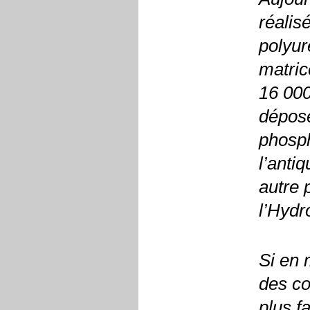
réalis
polyur
matri
16 000
déposé
phosph
l’anti
autre 
l’Hyd
Si en 
des co
plus f