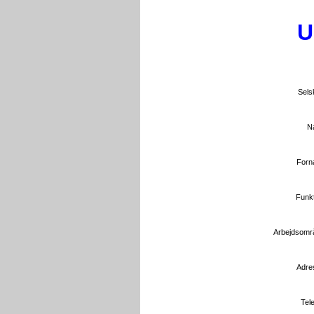
U
Sels
N
Forn
Funkt
Arbejdsomr
Adre
Tele