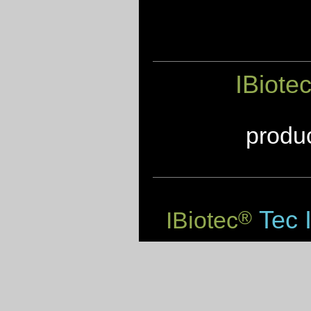
IBiote
produc
Tec I
IBiotec
®