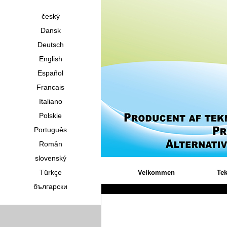
český
Dansk
Deutsch
English
Español
Francais
Italiano
Polskie
Português
Român
slovenský
Türkçe
Velkommen
Tek
български