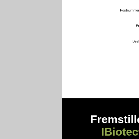
Postnummer 
Em
Bes
Fremstill
IBiotec