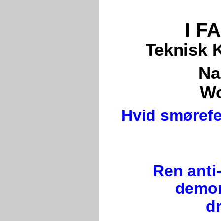
I F
Teknisk 
Na
Wo
Hvid smørefe
Ren anti-
demon
d