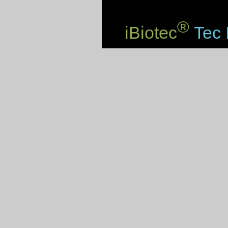
®
iBiotec
Tec 