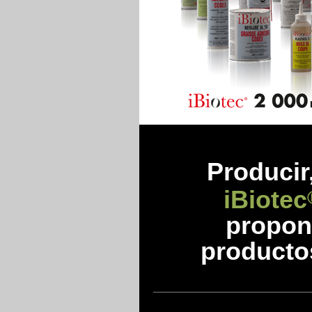
Prod
ucir
iBiotec
propon
producto