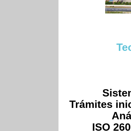
Te
Siste
Trámites ini
Aná
ISO 260