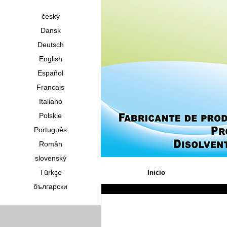
český
Dansk
Deutsch
English
Español
Francais
Italiano
Polskie
Português
Român
slovenský
Türkçe
Inicio
български