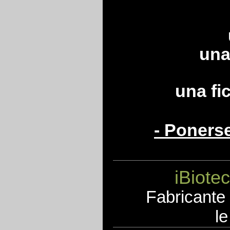
una
una fi
- Poners
iBiotec
F
abricante
le