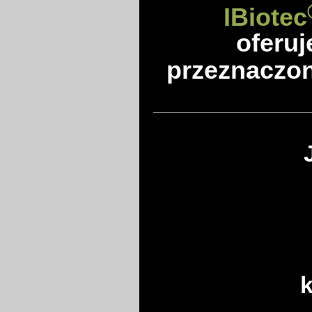
IBiotec
oferuj
przeznaczon
k