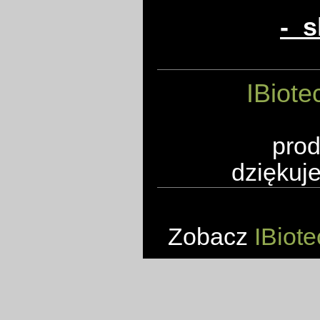
- s
IBiote
prod
dziękuje
Zobacz
IBiote