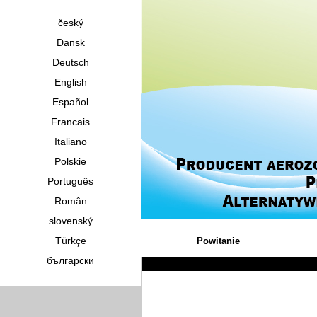
český
Dansk
Deutsch
English
Español
Francais
Italiano
Polskie
Português
Român
slovenský
Türkçe
Powitanie
български