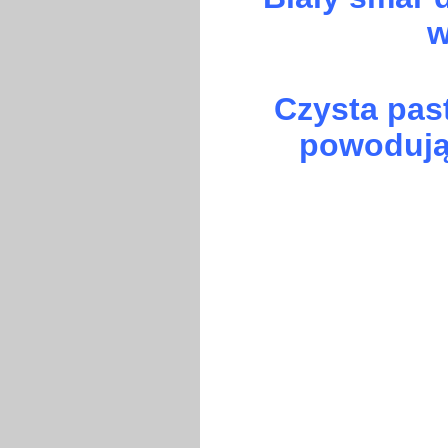
w
Czysta pas
powodując