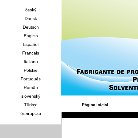
český
Dansk
Deutsch
English
Español
Francais
Italiano
Polskie
Português
Român
slovenský
Türkçe
Página inicial
български