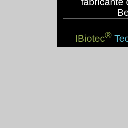
fabricante
Be
®
IBiotec
Tec