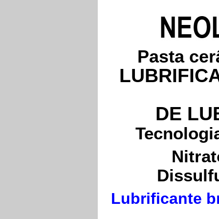
Pasta cer
LUBRIFIC
DE LU
Tecnologia
Nitra
Dissulf
Lubrificante b