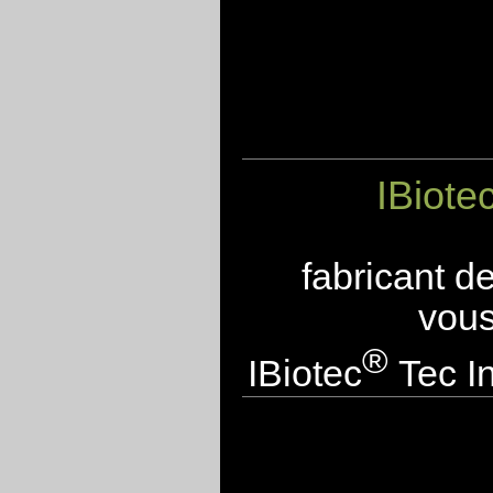
IBiote
fabricant d
vous
®
IBiotec
Tec In