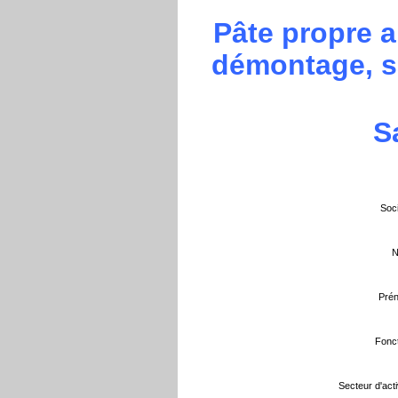
Pâte propre a
démontage, sa
S
Soci
N
Prén
Fonct
Secteur d'activ