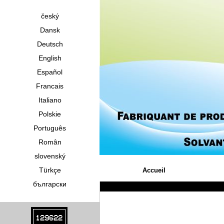
český
Dansk
Deutsch
English
Español
Francais
Italiano
Polskie
Português
Român
slovenský
Türkçe
Accueil
български
129622