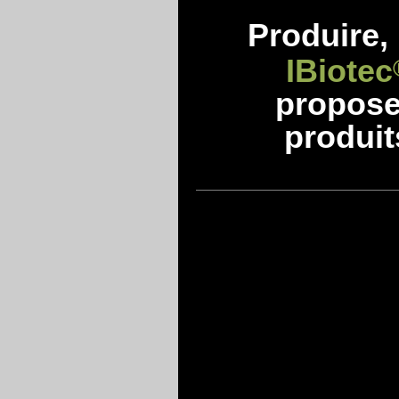
Produire, 
IBiotec
propos
produit