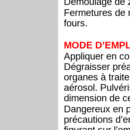
Démoulage de 
Fermetures de 
fours.
MODE D’EMPL
Appliquer en c
Dégraisser préa
organes à tra
aérosol. Pulvér
dimension de ce
Dangereux en pr
précautions d’e
figurant sur l’e