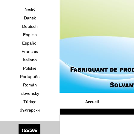
český
Dansk
Deutsch
English
Español
Francais
Italiano
Polskie
Português
Român
slovenský
Türkçe
Accueil
български
129508