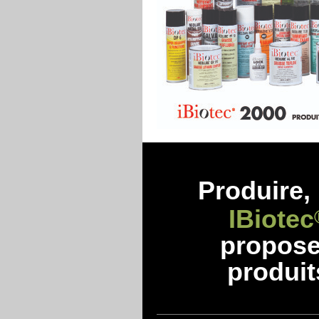
Produire, 
IBiotec
propos
produit