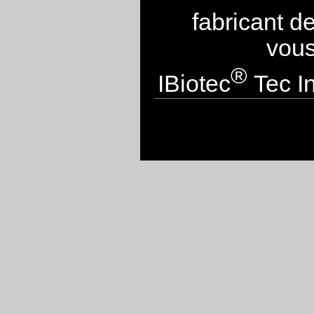
fabricant d
vous
®
IBiotec
Tec In