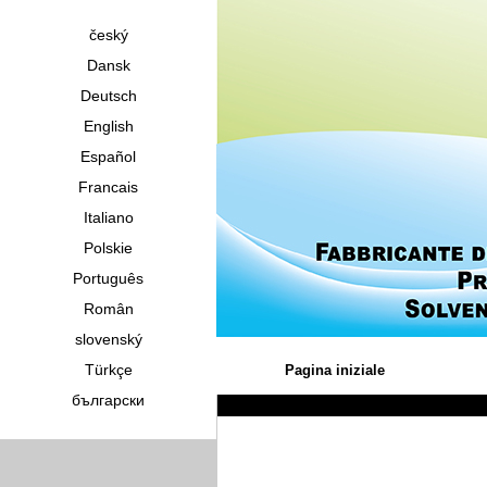
český
Dansk
Deutsch
English
Español
Francais
Italiano
Polskie
Português
Român
slovenský
Türkçe
Pagina iniziale
български