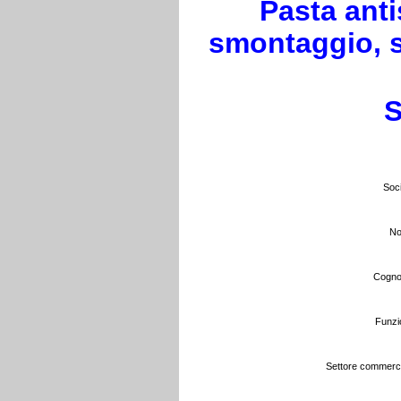
Pasta anti
smontaggio, se
S
Soci
No
Cogno
Funzi
Settore commerci