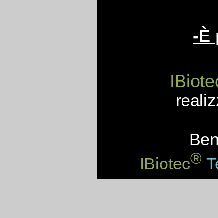
-È 
IBiote
realiz
Benv
®
IBiotec
Te