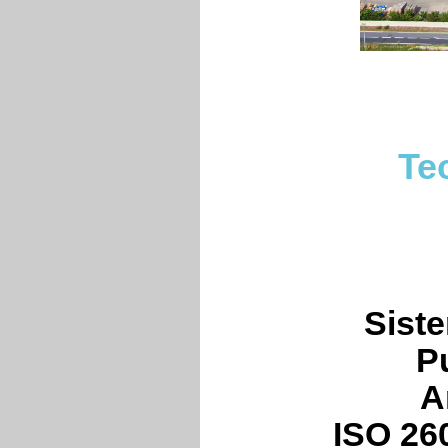
Te
Siste
Pu
A
ISO 260