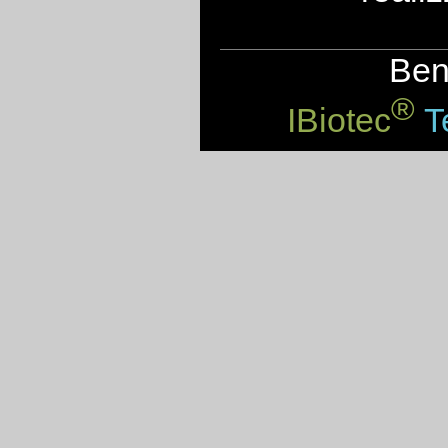
Benv
®
IBiotec
Te