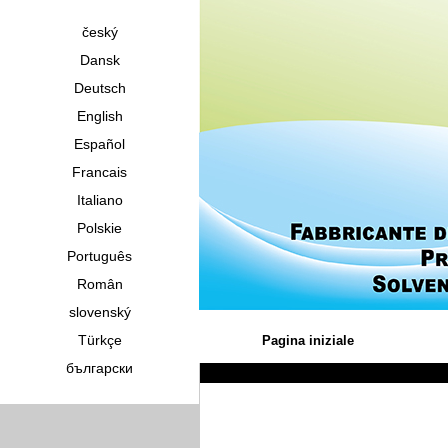
český
Dansk
Deutsch
English
Español
Francais
Italiano
Polskie
Português
Român
slovenský
Türkçe
Pagina iniziale
български