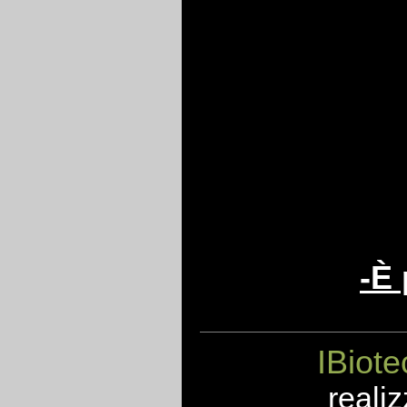
-È 
IBiote
realiz