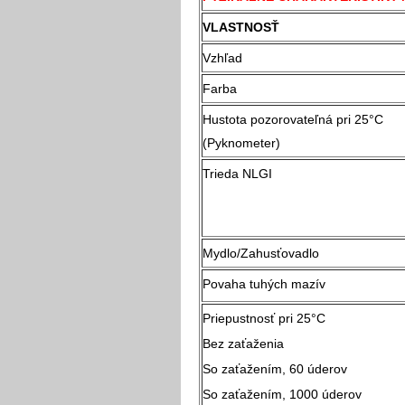
VLASTNOSŤ
Vzhľad
Farba
Hustota pozorovateľná pri 25°C
(Pyknometer)
Trieda NLGI
Mydlo/Zahusťovadlo
Povaha tuhých mazív
Priepustnosť pri 25
Bez zaťaženia
So zaťažením, 60 úderov
So zaťažením, 1000 úderov