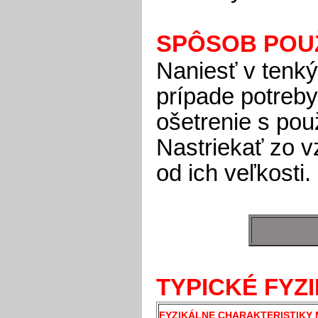
SPÔSOB POUŽ
Naniesť v tenký
prípade potreby
ošetrenie s pou
Nastriekať zo v
od ich veľkosti.
TYPICKÉ FYZ
FYZIKÁLNE CHARAKTERISTIKY 