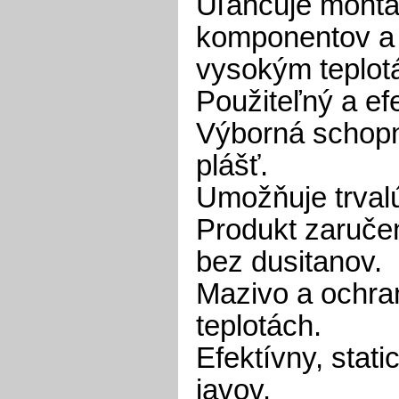
Uľahčuje mont
komponentov a z
vysokým teplot
Použiteľný a ef
Výborná schopn
plášť.
Umožňuje trvalú
Produkt zaručen
bez dusitanov.
Mazivo a ochra
teplotách.
Efektívny, stati
javov.