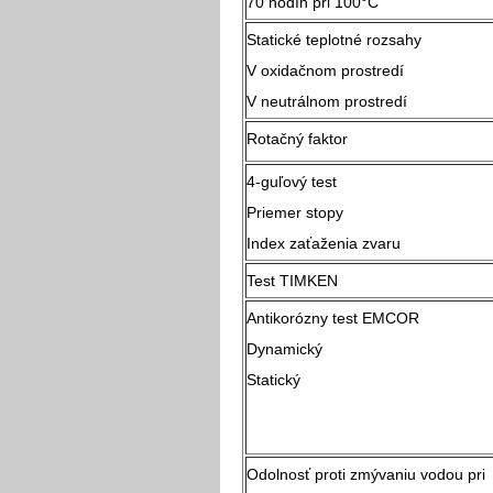
70 hodín pri 100°C
Statické teplotné rozsahy
V oxidačnom prostredí
V neutrálnom prostredí
Rotačný faktor
4-guľový test
Priemer stopy
Index zaťaženia zvaru
Test TIMKEN
Antikorózny test EMCOR
Dynamický
Statický
Odolnosť proti zmývaniu vodou pri