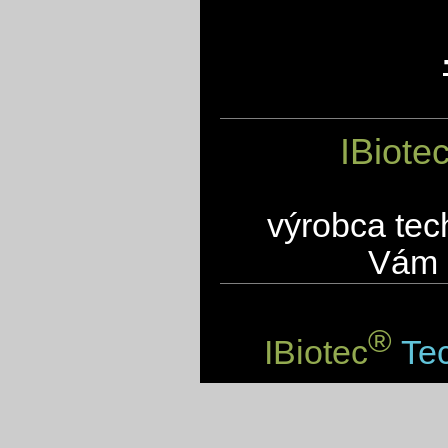
IBiote
výrobca tec
Vám 
®
IBiotec
Tec