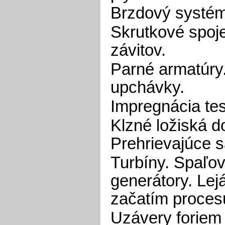
Brzdový systém
Skrutkové spoj
závitov.
Parné armatúry
upchávky.
Impregnácia tes
Klzné ložiská d
Prehrievajúce sa
Turbíny. Spaľo
generátory. Lejá
začatím proces
Uzávery foriem 