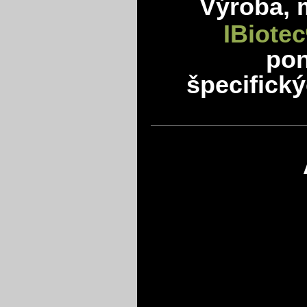
Výroba, 
IBiotec
po
špecifick