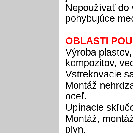
Nepoužívať do v
pohybujúce med
OBLASTI POU
Výroba plastov,
kompozitov, ved
Vstrekovacie sa
Montáž nehrdza
oceľ.
Upínacie skľuč
Montáž, montáž
plyn.