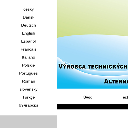
český
Dansk
Deutsch
English
Español
Francais
Italiano
Polskie
Português
Român
slovenský
Türkçe
Úvod
Tec
български