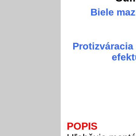
Biele maz
Protizváracia
efekt
POPIS