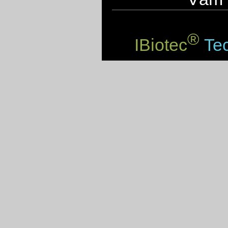
®
IBiotec
Tec