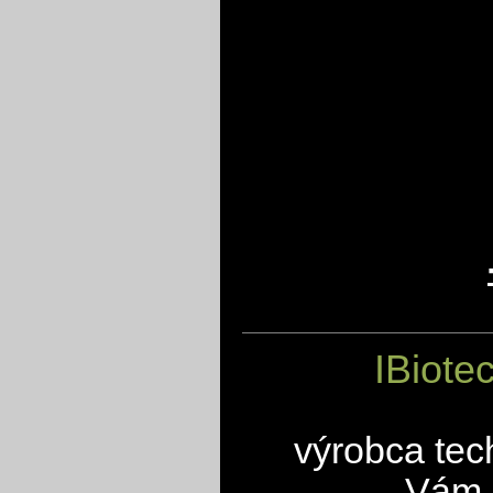
IBiote
výrobca tec
Vám 