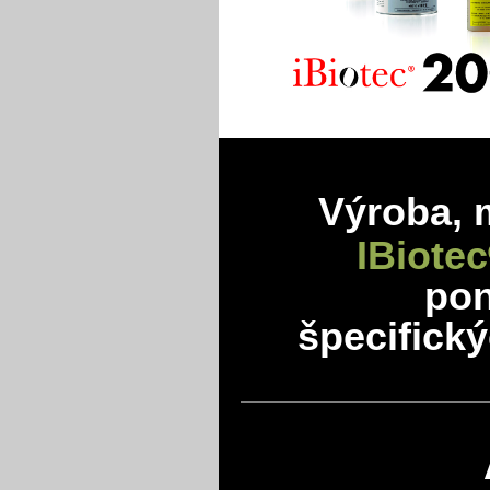
Výroba, 
IBiotec
po
špecifick