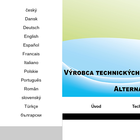
český
Dansk
Deutsch
English
Español
Francais
Italiano
Polskie
Português
Român
slovenský
Türkçe
Úvod
Tec
български