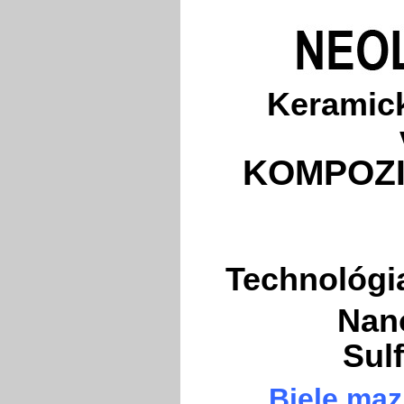
Keramick
KOMPOZI
Technológia
Nano
Sul
Biele maz