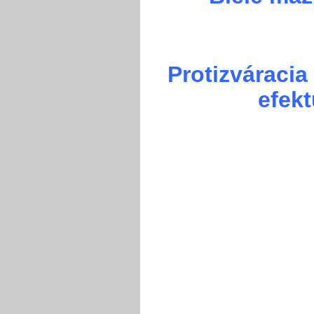
Protizváracia
efekt