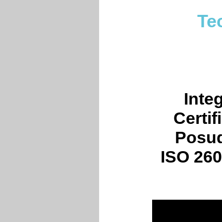
Te
Inte
Certif
Posud
ISO 26